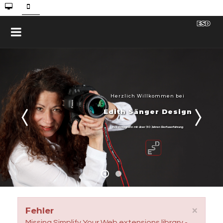
Herzlich Willkommen bei
Edith Sänger Design
Ihre Fotografin mit über 30 Jahren Berfuserfahrung
×
Fehler
Missing Simplify Your Web extensions library -