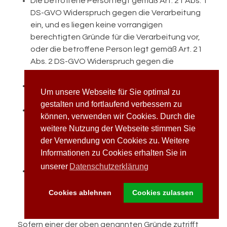
Die betroffene Person legt gemäß Art. 21 Abs. 1
DS-GVO Widerspruch gegen die Verarbeitung
ein, und es liegen keine vorrangigen
berechtigten Gründe für die Verarbeitung vor,
oder die betroffene Person legt gemäß Art. 21
Abs. 2 DS-GVO Widerspruch gegen die
Verarbeitung ein.
Die personenbezogenen Daten wurden
Um unsere Webseite für Sie optimal zu
unrechtmäßig verarbeitet.
gestalten und fortlaufend verbessern zu
Die Löschung der personenbezogenen Daten
können, verwenden wir Cookies. Durch die
ist zur Erfüllung einer rechtlichen Verpflichtung
weitere Nutzung der Webseite stimmen Sie
nach dem Unionsrecht oder dem Recht der
der Verwendung von Cookies zu. Weitere
Mitgliedstaaten erforderlich, dem der
Informationen zu Cookies erhalten Sie in
Verantwortliche unterliegt.
unserer
Datenschutzerklärung
Die personenbezogenen Daten wurden in
Bezug auf angebotene Dienste der
Cookies ablehnen
Cookies zulassen
Informationsgesellschaft gemäß Art. 8 Abs. 1
DS-GVO erhoben.
Sofern einer der oben genannten Gründe zutrifft